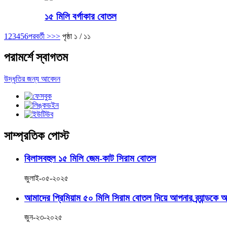
১৫ মিলি বর্গাকার বোতল
1
2
3
4
5
6
পরবর্তী >
>>
পৃষ্ঠা ১ / ১১
পরামর্শে স্বাগতম
উদ্ধৃতির জন্য আবেদন
সাম্প্রতিক পোস্ট
বিলাসবহুল ১৫ মিলি জেম-কাট সিরাম বোতল
জুলাই-০৫-২০২৫
আমাদের প্রিমিয়াম ৫০ মিলি সিরাম বোতল দিয়ে আপনার ব্র্যান্ডকে
জুন-২৩-২০২৫