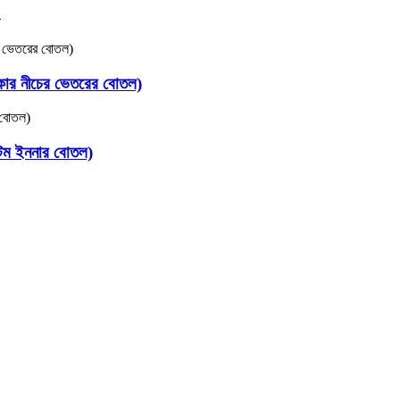
）
াকার নীচের ভেতরের বোতল)
 বটম ইননার বোতল)