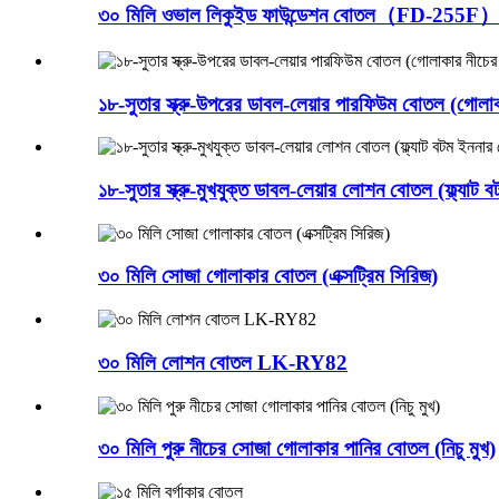
৩০ মিলি ওভাল লিকুইড ফাউন্ডেশন বোতল（FD-255F
১৮-সুতার স্ক্রু-উপরের ডাবল-লেয়ার পারফিউম বোতল (গোল
১৮-সুতার স্ক্রু-মুখযুক্ত ডাবল-লেয়ার লোশন বোতল (ফ্ল্যাট
৩০ মিলি সোজা গোলাকার বোতল (এক্সট্রিম সিরিজ)
৩০ মিলি লোশন বোতল LK-RY82
৩০ মিলি পুরু নীচের সোজা গোলাকার পানির বোতল (নিচু মুখ)