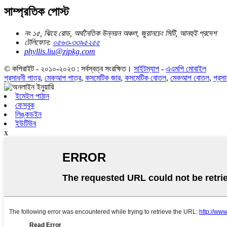
সাম্প্রতিক পোস্ট
নং ১৫, ঝিহে রোড, অর্থনৈতিক উন্নয়ন অঞ্চল, জুয়ানচেং সিটি, আনহুই প্রদেশ
টেলিফোন:
০৫৬৩-৩৩৯৫২৫৫
phyllis.liu@zjpkg.com
© কপিরাইট - ২০১০-২০২৩ : সর্বস্বত্ব সংরক্ষিত।
সাইটম্যাপ
-
এএমপি মোবাইল
প্রসাধনী পাত্র
,
মেকআপ পাত্র
,
কসমেটিক জার
,
কসমেটিক বোতল
,
মেকআপ বোতল
,
প্রসা
ইমেইল পাঠান
ফেসবুক
লিঙ্কডইন
ইউটিউব
x