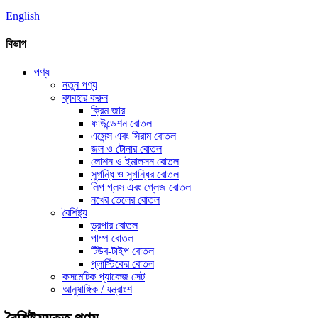
English
বিভাগ
পণ্য
নতুন পণ্য
ব্যবহার করুন
ক্রিম জার
ফাউন্ডেশন বোতল
এসেন্স এবং সিরাম বোতল
জল ও টোনার বোতল
লোশন ও ইমালসন বোতল
সুগন্ধি ও সুগন্ধির বোতল
লিপ গ্লস এবং গ্লেজ বোতল
নখের তেলের বোতল
বৈশিষ্ট্য
ড্রপার বোতল
পাম্প বোতল
টিউব-টাইপ বোতল
প্লাস্টিকের বোতল
কসমেটিক প্যাকেজ সেট
আনুষাঙ্গিক / যন্ত্রাংশ