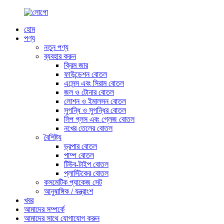
হোম
পণ্য
নতুন পণ্য
ব্যবহার করুন
ক্রিম জার
ফাউন্ডেশন বোতল
এসেন্স এবং সিরাম বোতল
জল ও টোনার বোতল
লোশন ও ইমালসন বোতল
সুগন্ধি ও সুগন্ধির বোতল
লিপ গ্লস এবং গ্লেজ বোতল
নখের তেলের বোতল
বৈশিষ্ট্য
ড্রপার বোতল
পাম্প বোতল
টিউব-টাইপ বোতল
প্লাস্টিকের বোতল
কসমেটিক প্যাকেজ সেট
আনুষাঙ্গিক / যন্ত্রাংশ
খবর
আমাদের সম্পর্কে
আমাদের সাথে যোগাযোগ করুন